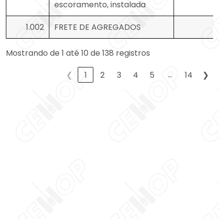
escoramento, instalada
1.002
FRETE DE AGREGADOS
Mostrando de 1 até 10 de 138 registros
…
❮
1
2
3
4
5
14
❯
Aumentar tamanho 
Diminuir tamanho do
Aumentar espaçame
texto
Diminuir espaçament
Aumentar altura da 