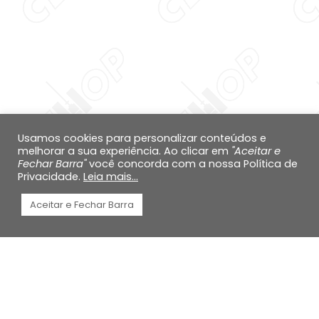
Diminuir altura da li
Inverter cores
Escala de cinza
Cursor grande
Guia de leitura
Usamos cookies para personalizar conteúdos e
melhorar a sua experiência. Ao clicar em
"Aceitar e
Links sublinhados
Fechar Barra"
você concorda com a nossa Política de
Privacidade.
Leia mais...
Desabilitar animaçõ
Aceitar e Fechar Barra
Mapa do site