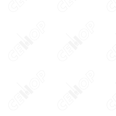
Aumentar tamanho 
Diminuir tamanho do
Aumentar espaçame
texto
Diminuir espaçament