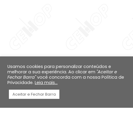
Aumentar altura da 
Diminuir altura da li
Inverter cores
Escala de cinza
Cursor grande
Guia de leitura
Usamos cookies para personalizar conteúdos e
melhorar a sua experiência. Ao clicar em
"Aceitar e
Links sublinhados
Fechar Barra"
você concorda com a nossa Política de
Privacidade.
Leia mais...
Desabilitar animaçõ
Aceitar e Fechar Barra
Mapa do site