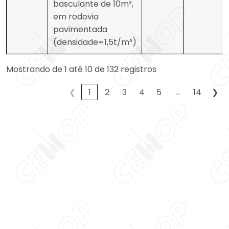
basculante de 10m³,
em rodovia
pavimentada
(densidade=1,5t/m³)
Mostrando de 1 até 10 de 132 registros
…
❮
1
2
3
4
5
14
❯
Aumentar tamanho 
Diminuir tamanho do
Aumentar espaçame
texto
Diminuir espaçament