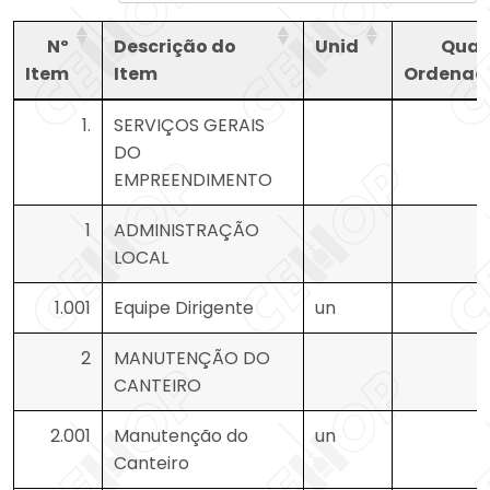
Nº
Descrição do
Unid
Quan
Item
Item
Ordenad
Nº
Descrição do
Unid
Quan
1.
SERVIÇOS GERAIS
Item
Item
Ordenad
DO
EMPREENDIMENTO
1
ADMINISTRAÇÃO
LOCAL
1.001
Equipe Dirigente
un
2
MANUTENÇÃO DO
CANTEIRO
2.001
Manutenção do
un
Canteiro