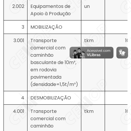
2.002
Equipamentos de
un
Apoio à Produção
3
MOBILIZAÇÃO
3.001
Transporte
tkm
10
comercial com
caminhão
basculante de 10m³,
em rodovia
pavimentada
(densidade=1,5t/m³)
4
DESMOBILIZAÇÃO
4.001
Transporte
tkm
10
comercial com
caminhão