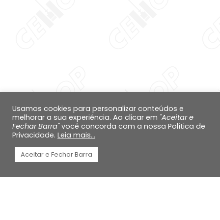
Aumentar altura da 
Diminuir altura da li
Inverter cores
Escala de cinza
Cursor grande
Guia de leitura
Usamos cookies para personalizar conteúdos e
melhorar a sua experiência. Ao clicar em
"Aceitar e
Links sublinhados
Fechar Barra"
você concorda com a nossa Política de
Privacidade.
Leia mais...
Desabilitar animaçõ
Aceitar e Fechar Barra
Mapa do site