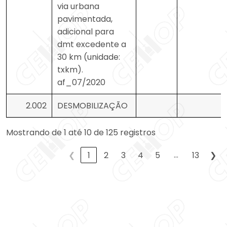
via urbana
pavimentada,
adicional para
dmt excedente a
30 km (unidade:
txkm).
af_07/2020
2.002
DESMOBILIZAÇÃO
Mostrando de 1 até 10 de 125 registros
…
❮
1
2
3
4
5
13
❯
Aumentar tamanho 