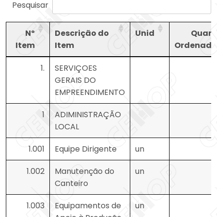
Pesquisar
Nº
Descrição do
Unid
Quan
Item
Item
Ordenad
Nº
Descrição do
Unid
Quan
1.
SERVIÇOES
Item
Item
Ordenad
GERAIS DO
EMPREENDIMENTO
1
ADIMINISTRAÇÃO
LOCAL
1.001
Equipe Dirigente
un
1.002
Manutenção do
un
Canteiro
1.003
Equipamentos de
un