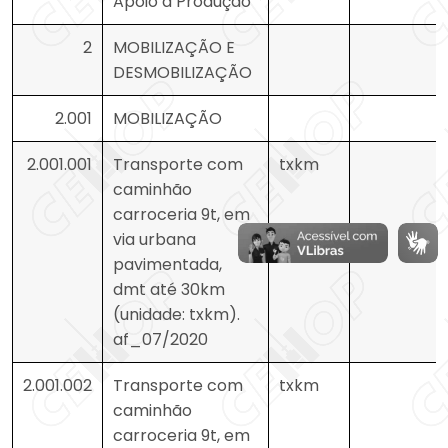
Apoio à Produção
2
MOBILIZAÇÃO E
DESMOBILIZAÇÃO
2.001
MOBILIZAÇÃO
2.001.001
Transporte com
txkm
caminhão
carroceria 9t, em
via urbana
pavimentada,
dmt até 30km
(unidade: txkm).
af_07/2020
2.001.002
Transporte com
txkm
caminhão
carroceria 9t, em