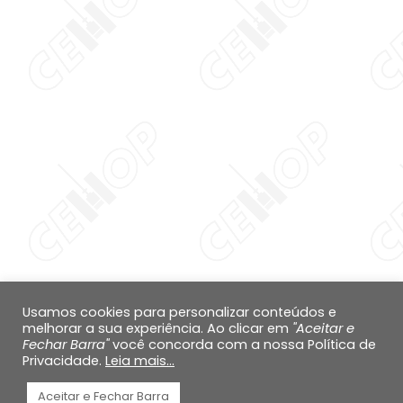
Diminuir tamanho do
Aumentar espaçame
texto
Diminuir espaçament
Aumentar altura da 
Diminuir altura da li
Inverter cores
Escala de cinza
Cursor grande
Guia de leitura
Usamos cookies para personalizar conteúdos e
melhorar a sua experiência. Ao clicar em
"Aceitar e
Links sublinhados
Fechar Barra"
você concorda com a nossa Política de
Privacidade.
Leia mais...
Desabilitar animaçõ
Aceitar e Fechar Barra