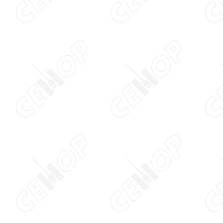
Aumentar tamanho 
Diminuir tamanho do
Aumentar espaçame
texto
Diminuir espaçament