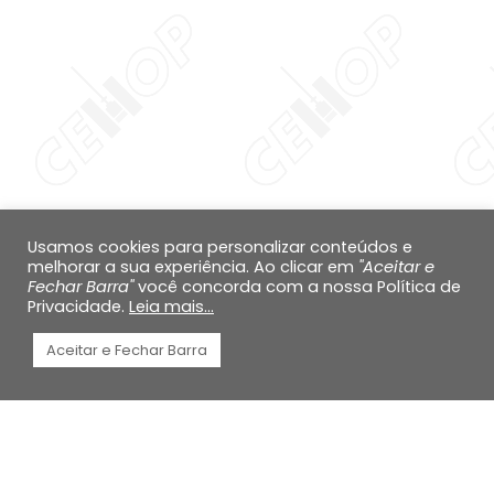
Aumentar altura da 
Diminuir altura da li
Inverter cores
Escala de cinza
Cursor grande
Guia de leitura
Usamos cookies para personalizar conteúdos e
melhorar a sua experiência. Ao clicar em
"Aceitar e
Links sublinhados
Fechar Barra"
você concorda com a nossa Política de
Privacidade.
Leia mais...
Desabilitar animaçõ
Aceitar e Fechar Barra
Mapa do site